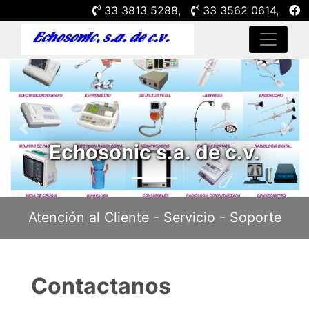
33 3813 5288
,
33 3562 0614
,
Previous
Nex
Echosonic s.a. de c.v.
Atención al Cliente - Servicio - Soporte
Contactanos